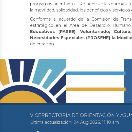
programas orientado a “Re-adecuar las normas, fu
la movilidad, solidaridad, los beneficios y servicios
Conforme al acuerdo de la Comisión de Transi
estratégico en el Área de Desarrollo Humano
Educativos (PASEE); Voluntariado; Cultu
Necesidades Especiales (PROSENE) la Movili
de creación.
VICERRECTORÍA DE ORIENTACIÓN Y ASU
Última actualización: 04 Aug 2026, 11:10 am