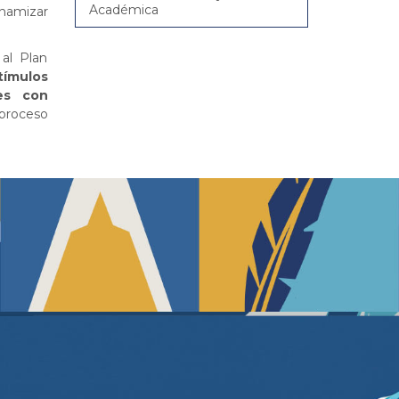
Académica
inamizar
al Plan
tímulos
tes con
 proceso