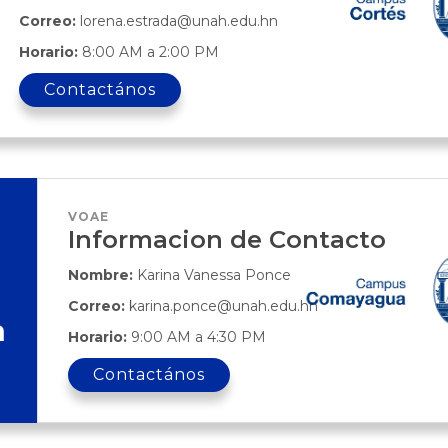
Correo:
lorena.estrada@unah.edu.hn
Horario:
8:00 AM a 2:00 PM
Contactános
VOAE
Informacion de Contacto
Nombre:
Karina Vanessa Ponce
Correo:
karina.ponce@unah.edu.hn
a
Horario:
9:00 AM a 4:30 PM
Contactános