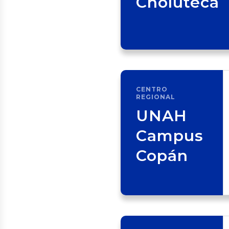
Choluteca
CENTRO
REGIONAL
UNAH
Campus
Copán