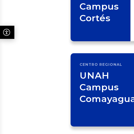
Campus
Cortés
CENTRO REGIONAL
UNAH
Campus
Comayagu