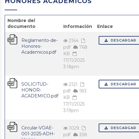
HONORES ACADÉMICOS
Nombre del
documento
Información
Enlace
Reglamento-de-
2164
DESCARGAR
Honores-
pdf
768
Academicos.pdf
KB
17/11/2025
3:18pm
SOLICITUD-
2121
DESCARGAR
HONOR-
pdf
183
ACADEMICO.pdf
KB
17/11/2025
3:19pm
Circular-VOAE-
1029
DESCARGAR
001-2025-ADH-
pdf
338