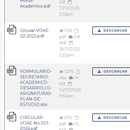
Honor-
KB
Academico.pdf
17/11/2025
3:36pm
Circular-VOAE-
578
DESCARGAR
02-2022.pdf
pdf
3.8
MB
18/11/2025
2:22pm
FORMULARIO-
1274
DESCARGAR
SECRETARIO-
xlsx
14
ACADEMICO-
KB
DESARROLLO-
14/01/2026
ASIGNATURAS-
9:53am
PLAN-DE-
ESTUDIO.xlsx
CIRCULAR-
670
DESCARGAR
VOAE-No.001-
pdf
10
2026.pdf