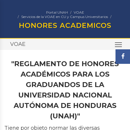
Portal UNAH
VOAE
Servicios de la VOAE en CU y Campus Universitarios
HONORES ACADEMICOS
VOAE
TO
"REGLAMENTO DE HONORES
ACADÉMICOS PARA LOS
GRADUANDOS DE LA
UNIVERSIDAD NACIONAL
AUTÓNOMA DE HONDURAS
(UNAH)"
Tiene por objeto normar las diversas