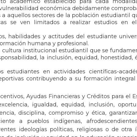
to académico establecido para cada modalid
de vulnerabilidad económica debidamente comprob
a aquellos sectores de la población estudiantil q
as se ven limitados a realizar estudios en el
, habilidades y actitudes del estudiante univers
formación humana y profesional.
 cultura institucional estudiantil que se fundame
sponsabilidad, la inclusión, equidad, honestidad, 
s estudiantes en actividades científicas-acadé
y deportivas contribuyendo a su formación integra
ncentivos, Ayudas Financieras y Créditos para el E
xcelencia, igualdad, equidad, inclusión, oportu
rencia, disciplina, compromiso y ética, garantiza
ciente a pueblos indígenas, afrodescendiente
entes ideologías políticas, religiosas o de otra í