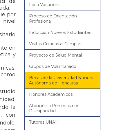
ad de
Feria Vocacional
ada.
ue por
Proceso de Orientación
 nivel
Profesional
Inducción Nuevos Estudiantes
itario
Visitas Guiadas al Campus
nte en
ética y
Proyecto de Salud Mental
Grupos de Voluntariado
micas,
l como
Becas de la Universidad Nacional
Autónoma de Honduras
studio
Honores Academicos
nidad,
Atención a Personas con
ndo la
Discapacidad
s, con
ndole,
Tutores UNAH