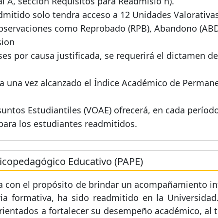
l A, seccion Requisitos para Readmisio n).
itido solo tendra acceso a 12 Unidades Valorativas
observaciones como Reprobado (RPB), Abandono (ABD)
sion
ses por causa justificada, se requerirá el dictamen d
ra una vez alcanzado el Índice Académico de Permanen
Asuntos Estudiantiles (VOAE) ofrecerá, en cada per
ara los estudiantes readmitidos.
copedagógico Educativo (PAPE)
a con el propósito de brindar un acompañamiento inte
ia formativa, ha sido readmitido en la Universida
orientados a fortalecer su desempeño académico, al 