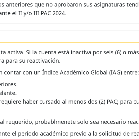
os anteriores que no aprobaron sus asignaturas ten
te el II y/o III PAC 2024.
a activa. Si la cuenta está inactiva por seis (6) o m
ra para su reactivación.
 contar con un Índice Académico Global (IAG) entre:
riores.
elante.
 requiere haber cursado al menos dos (2) PAC; para c
al requerido, probablmenete solo sea necesario react
te el período académico previo a la solicitud de re