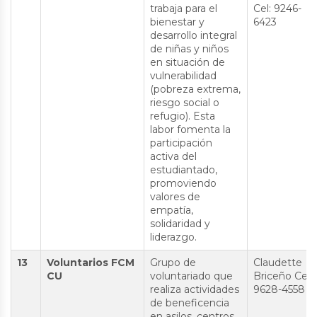
trabaja para el
Cel: 9246-
bienestar y
6423
desarrollo integral
de niñas y niños
en situación de
vulnerabilidad
(pobreza extrema,
riesgo social o
refugio). Esta
labor fomenta la
participación
activa del
estudiantado,
promoviendo
valores de
empatía,
solidaridad y
liderazgo.
13
Voluntarios FCM
Grupo de
Claudette
CU
voluntariado que
Briceño Cel:
realiza actividades
9628-4558
de beneficencia
en asilos, centros